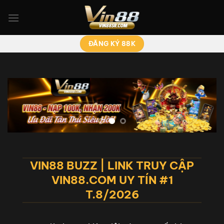
Bỏ
qua
nội
dung
ĐĂNG KÝ 88K
VIN88 BUZZ | LINK TRUY CẬP
VIN88.COM UY TÍN #1
T.8/2026