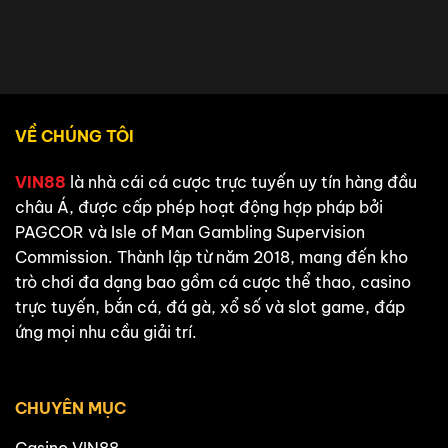
VỀ CHÚNG TÔI
VIN88
là nhà cái cá cược trực tuyến uy tín hàng đầu
châu Á, được cấp phép hoạt động hợp pháp bởi
PAGCOR và Isle of Man Gambling Supervision
Commission. Thành lập từ năm 2018, mang đến kho
trò chơi đa dạng bao gồm cá cược thể thao, casino
trực tuyến, bắn cá, đá gà, xổ số và slot game, đáp
ứng mọi nhu cầu giải trí.
CHUYÊN MỤC
Casino VIN88