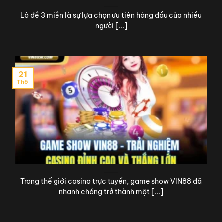
Lô đề 3 miền là sự lựa chọn ưu tiên hàng đầu của nhiều
người [...]
21
Th5
Trong thế giới casino trực tuyến, game show VIN88 đã
nhanh chóng trở thành một [...]