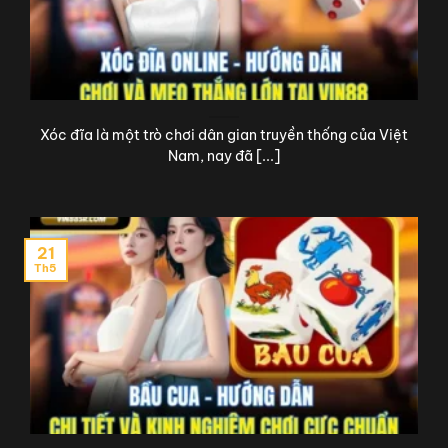
Xóc đĩa là một trò chơi dân gian truyền thống của Việt
Nam, nay đã [...]
21
Th5