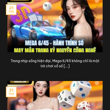
21
Th5
Trong nhịp sống hiện đại, Mega 6/45 không chỉ là một
trò chơi xổ số [...]
21
Th5