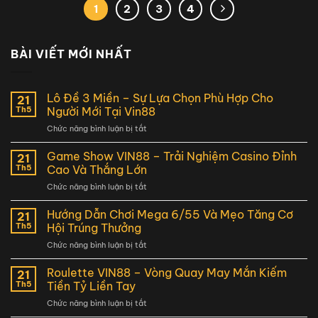
1
2
3
4
BÀI VIẾT MỚI NHẤT
Lô Đề 3 Miền – Sự Lựa Chọn Phù Hợp Cho
21
Th5
Người Mới Tại Vin88
ở
Chức năng bình luận bị tắt
Lô
Đề
Game Show VIN88 – Trải Nghiệm Casino Đỉnh
21
3
Th5
Cao Và Thắng Lớn
Miền
ở
Chức năng bình luận bị tắt
–
Game
Sự
Show
Hướng Dẫn Chơi Mega 6/55 Và Mẹo Tăng Cơ
Lựa
21
VIN88
Chọn
Th5
Hội Trúng Thưởng
–
Phù
ở
Chức năng bình luận bị tắt
Trải
Hợp
Hướng
Nghiệm
Cho
Dẫn
Roulette VIN88 – Vòng Quay May Mắn Kiếm
Casino
21
Người
Chơi
Đỉnh
Th5
Tiền Tỷ Liền Tay
Mới
Mega
Cao
Tại
ở
Chức năng bình luận bị tắt
6/55
Và
Vin88
Roulette
Và