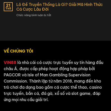
Thắng
VIN88
Lô Đề Truyền Thống Là Gì? Giải Mã Hình Thức
Mẹo
21
Lớn
–
Tăng
Th5
Cá Cược Lâu Đời
Vòng
Cơ
ở
Chức năng bình luận bị tắt
Quay
Hội
Lô
May
Trúng
Đề
Mắn
Thưởng
Truyền
Kiếm
Thống
Tiền
Là
Tỷ
Gì?
Liền
Giải
Tay
Mã
VỀ CHÚNG TÔI
Hình
Thức
Cá
VIN88
là nhà cái cá cược trực tuyến uy tín hàng đầu
Cược
châu Á, được cấp phép hoạt động hợp pháp bởi
Lâu
Đời
PAGCOR và Isle of Man Gambling Supervision
Commission. Thành lập từ năm 2018, mang đến kho
trò chơi đa dạng bao gồm cá cược thể thao, casino
trực tuyến, bắn cá, đá gà, xổ số và slot game, đáp
ứng mọi nhu cầu giải trí.