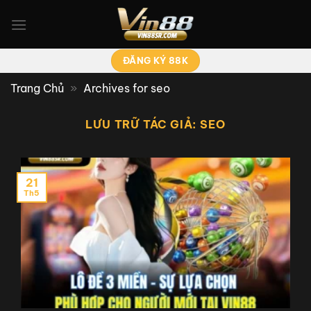
Bỏ
qua
nội
dung
ĐĂNG KÝ 88K
Trang Chủ
»
Archives for seo
LƯU TRỮ TÁC GIẢ:
SEO
21
Th5