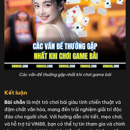
Các vấn đề thường gặp nhất khi chơi game bài
Kết luận
Bài chắn
là một trò chơi bài giàu tính chiến thuật và
đậm chất văn hóa, mang đến trải nghiệm giải trí độc
đáo cho người chơi. Với hướng dẫn chi tiết, mẹo chơi,
và hỗ trợ từ VIN88, bạn có thể tự tin tham gia và chinh