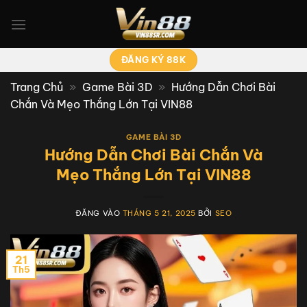
Bỏ
qua
nội
dung
ĐĂNG KÝ 88K
Trang Chủ
»
Game Bài 3D
»
Hướng Dẫn Chơi Bài
Chắn Và Mẹo Thắng Lớn Tại VIN88
GAME BÀI 3D
Hướng Dẫn Chơi Bài Chắn Và
Mẹo Thắng Lớn Tại VIN88
ĐĂNG VÀO
THÁNG 5 21, 2025
BỞI
SEO
21
Th5