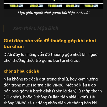
Mẹo giúp người chơi game bài hiệu quả nhất
Xem thêm:
Mậu Binh
Giải đáp các vấn đề thường gặp khi chơi
bài chắn
Dưới đây là những vấn đề thường gặp nhất khi người
chơi thưởng thức trò game bài tại nhà cái:
Không hiểu cách ù
Nếu không rõ cách đạt trạng thái ù, hãy xem hướng
dẫn trong mục
Hỗ trợ
của VIN88. Một số kiểu ù cơ
bản bao gồm: ù bạch định (toàn lá đen), ù thập thành
(10 chắn), hoặc ù thông (ù liên tiếp nhiều ván). Hệ
thống VIN88 sẽ tự động nhận diện và thông báo khi