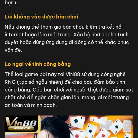
bạn ù.
Lỗi không vào được bàn chơi
Nếu không thể tham gia bàn chơi, kiểm tra kết nối
internet hoặc làm mới trang. Xóa bộ nhớ cache trình
duyệt hoặc dùng ứng dụng di động có thể khắc phục
vấn đề.
Lo ngại về tính công bằng
Thể loại game bài này tại VIN88 sử dụng công nghệ
RNG (tạo số ngẫu nhiên) để chia bài, đảm bảo tính
công bằng. Các bàn chơi với người thật được giám sát
chặt chẽ để ngăn chặn gian lận, mang lại môi trường
an toàn và minh bạch.