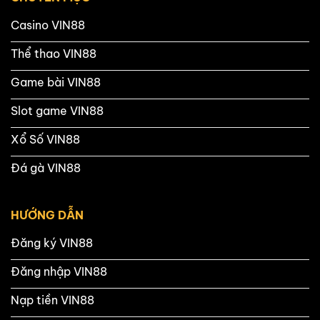
Casino VIN88
Thể thao VIN88
Game bài VIN88
Slot game VIN88
Xổ Số VIN88
Đá gà VIN88
HƯỚNG DẪN
Đăng ký VIN88
Đăng nhập VIN88
Nạp tiền VIN88