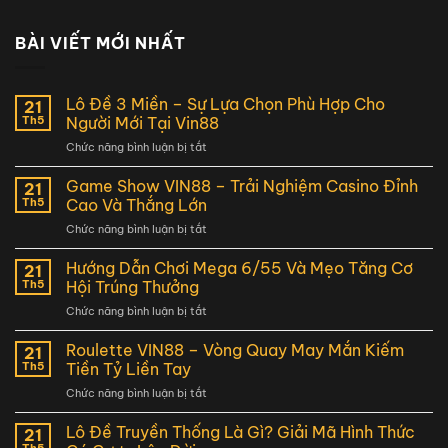
BÀI VIẾT MỚI NHẤT
Lô Đề 3 Miền – Sự Lựa Chọn Phù Hợp Cho
21
Th5
Người Mới Tại Vin88
ở
Chức năng bình luận bị tắt
Lô
Đề
Game Show VIN88 – Trải Nghiệm Casino Đỉnh
21
3
Th5
Cao Và Thắng Lớn
Miền
ở
Chức năng bình luận bị tắt
–
Game
Sự
Show
Hướng Dẫn Chơi Mega 6/55 Và Mẹo Tăng Cơ
Lựa
21
VIN88
Chọn
Th5
Hội Trúng Thưởng
–
Phù
ở
Chức năng bình luận bị tắt
Trải
Hợp
Hướng
Nghiệm
Cho
Dẫn
Roulette VIN88 – Vòng Quay May Mắn Kiếm
Casino
21
Người
Chơi
Đỉnh
Th5
Tiền Tỷ Liền Tay
Mới
Mega
Cao
Tại
ở
Chức năng bình luận bị tắt
6/55
Và
Vin88
Roulette
Và
Thắng
VIN88
Lô Đề Truyền Thống Là Gì? Giải Mã Hình Thức
Mẹo
21
Lớn
–
Tăng