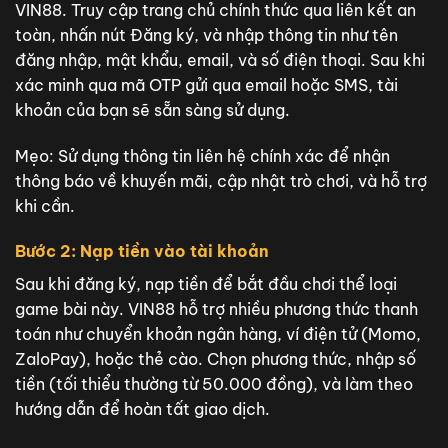
VIN88. Truy cập trang chủ chính thức qua liên kết an
toàn, nhấn nút Đăng ký, và nhập thông tin như tên
đăng nhập, mật khẩu, email, và số điện thoại. Sau khi
xác minh qua mã OTP gửi qua email hoặc SMS, tài
khoản của bạn sẽ sẵn sàng sử dụng.
Mẹo: Sử dụng thông tin liên hệ chính xác để nhận
thông báo về khuyến mãi, cập nhật trò chơi, và hỗ trợ
khi cần.
Bước 2: Nạp tiền vào tài khoản
Sau khi đăng ký, nạp tiền để bắt đầu chơi thể loại
game bài này. VIN88 hỗ trợ nhiều phương thức thanh
toán như chuyển khoản ngân hàng, ví điện tử (Momo,
ZaloPay), hoặc thẻ cào. Chọn phương thức, nhập số
tiền (tối thiểu thường từ 50.000 đồng), và làm theo
hướng dẫn để hoàn tất giao dịch.