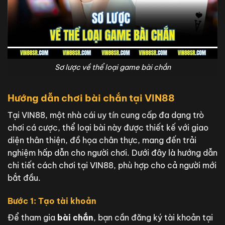
Sơ lược về thể loại game bài chắn
Hướng dẫn chơi bài chắn tại VIN88
Tại VIN88, một nhà cái uy tín cung cấp đa dạng trò
chơi cá cược, thể loại bài này được thiết kế với giao
diện thân thiện, đồ họa chân thực, mang đến trải
nghiệm hấp dẫn cho người chơi. Dưới đây là hướng dẫn
chi tiết cách chơi tại VIN88, phù hợp cho cả người mới
bắt đầu.
Bước 1: Tạo tài khoản
Để tham gia
bài chắn
, bạn cần đăng ký tài khoản tại