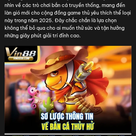
nhìn về các trò chơi bắn cá truyền thống, mang đến
làn gió mới cho cộng đồng game thủ yêu thích thể loại
này trong năm 2025. Đây chắc chắn là lựa chọn
không thể bỏ qua cho ai muốn thử sức và tận hưởng
những giây phút giải trí đỉnh cao.