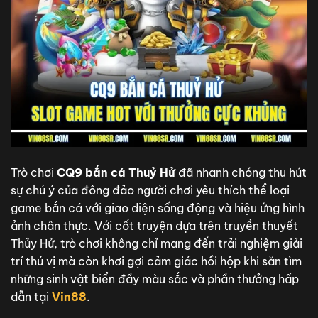
Trò chơi
CQ9 bắn cá Thuỷ Hử
đã nhanh chóng thu hút
sự chú ý của đông đảo người chơi yêu thích thể loại
game bắn cá với giao diện sống động và hiệu ứng hình
ảnh chân thực. Với cốt truyện dựa trên truyền thuyết
Thủy Hử, trò chơi không chỉ mang đến trải nghiệm giải
trí thú vị mà còn khơi gợi cảm giác hồi hộp khi săn tìm
những sinh vật biển đầy màu sắc và phần thưởng hấp
dẫn tại
Vin88
.