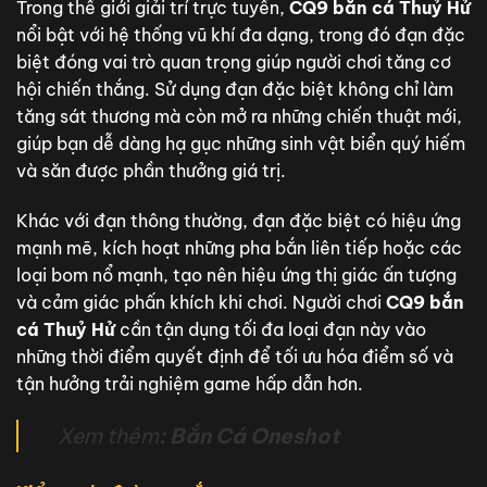
Trong thế giới giải trí trực tuyến,
CQ9 bắn cá Thuỷ Hử
nổi bật với hệ thống vũ khí đa dạng, trong đó đạn đặc
biệt đóng vai trò quan trọng giúp người chơi tăng cơ
hội chiến thắng. Sử dụng đạn đặc biệt không chỉ làm
tăng sát thương mà còn mở ra những chiến thuật mới,
giúp bạn dễ dàng hạ gục những sinh vật biển quý hiếm
và săn được phần thưởng giá trị.
Khác với đạn thông thường, đạn đặc biệt có hiệu ứng
mạnh mẽ, kích hoạt những pha bắn liên tiếp hoặc các
loại bom nổ mạnh, tạo nên hiệu ứng thị giác ấn tượng
và cảm giác phấn khích khi chơi. Người chơi
CQ9 bắn
cá Thuỷ Hử
cần tận dụng tối đa loại đạn này vào
những thời điểm quyết định để tối ưu hóa điểm số và
tận hưởng trải nghiệm game hấp dẫn hơn.
Xem thêm
:
Bắn Cá Oneshot