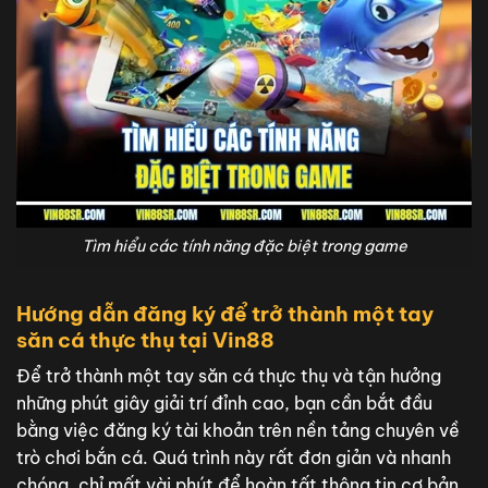
Tìm hiểu các tính năng đặc biệt trong game
Hướng dẫn đăng ký để trở thành một tay
săn cá thực thụ tại Vin88
Để trở thành một tay săn cá thực thụ và tận hưởng
những phút giây giải trí đỉnh cao, bạn cần bắt đầu
bằng việc đăng ký tài khoản trên nền tảng chuyên về
trò chơi bắn cá. Quá trình này rất đơn giản và nhanh
chóng, chỉ mất vài phút để hoàn tất thông tin cơ bản