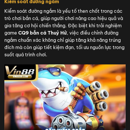
Kiểm soát đường ngắm
Kiểm soát đường ngắm là yếu tố then chốt trong các
trò chơi bắn cá, giúp người chơi nâng cao hiệu quả và
gia tăng cơ hội chiến thắng. Đặc biệt khi trải nghiệm
game
CQ9 bắn cá Thuỷ Hử
, việc điều chỉnh đường
ngắm chuẩn xác không chỉ giúp tăng khả năng trúng
đích mà còn giúp tiết kiệm đạn, tối ưu nguồn lực trong
suốt quá trình chơi.