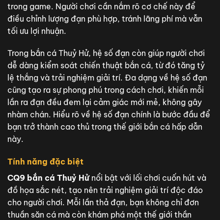
trong game. Người chơi cần nắm rõ cơ chế này để
điều chỉnh lượng đạn phù hợp, tránh lãng phí mà vẫn
tối ưu lợi nhuận.
Trong bắn cá Thuỷ Hử, hệ số đạn còn giúp người chơi
dễ dàng kiểm soát chiến thuật bắn cá, từ đó tăng tỷ
lệ thắng và trải nghiệm giải trí. Đa dạng về hệ số đạn
cũng tạo ra sự phong phú trong cách chơi, khiến mỗi
lần ra đạn đều đem lại cảm giác mới mẻ, không gây
nhàm chán. Hiểu rõ về hệ số đạn chính là bước đầu để
bạn trở thành cao thủ trong thế giới bắn cá hấp dẫn
này.
Tính năng đặc biệt
CQ9 bắn cá Thuỷ Hử
nổi bật với lối chơi cuốn hút và
đồ họa sắc nét, tạo nên trải nghiệm giải trí độc đáo
cho người chơi. Mỗi lần thả đạn, bạn không chỉ đơn
thuần săn cá mà còn khám phá một thế giới thần