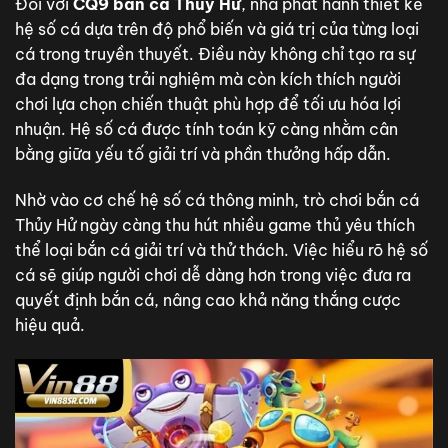
Đối với
CQ9 bắn cá Thủy Hử
, nhà phát hành thiết kế
hệ số cá dựa trên độ phổ biến và giá trị của từng loại
cá trong truyền thuyết. Điều này không chỉ tạo ra sự
đa dạng trong trải nghiệm mà còn kích thích người
chơi lựa chọn chiến thuật phù hợp để tối ưu hóa lợi
nhuận. Hệ số cá được tính toán kỹ càng nhằm cân
bằng giữa yếu tố giải trí và phần thưởng hấp dẫn.
Nhờ vào cơ chế hệ số cá thông minh, trò chơi bắn cá
Thủy Hử ngày càng thu hút nhiều game thủ yêu thích
thể loại bắn cá giải trí và thử thách. Việc hiểu rõ hệ số
cá sẽ giúp người chơi dễ dàng hơn trong việc đưa ra
quyết định bắn cá, nâng cao khả năng thắng cược
hiệu quả.