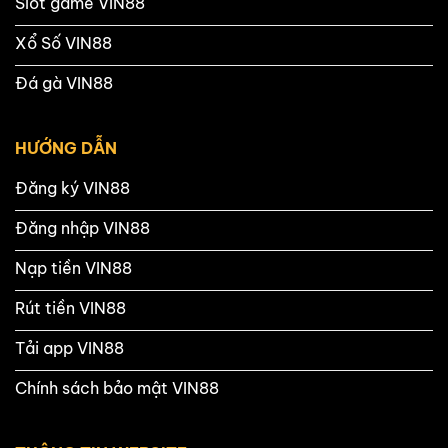
Slot game VIN88
Xổ Số VIN88
Đá gà VIN88
HƯỚNG DẪN
Đăng ký VIN88
Đăng nhập VIN88
Nạp tiền VIN88
Rút tiền VIN88
Tải app VIN88
Chính sách bảo mật VIN88