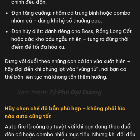
chính đều đặn.
Đạn tăng cường: nhắm cá trung bình hoặc combo
nhóm cá – dùng khi hệ số thưởng cao.
Đạn hủy diệt: dành riêng cho Boss, Rồng Long Cốt
hoặc các kho báu ngẫu nhiên – tung ra đúng thời
điểm để tối đa hóa xu.
Đừng vội đuổi theo những con cá lớn vừa xuất hiện –
hãy đợi đến khi chúng lọt vào “vùng tử”, nơi bạn có
thể bắn liên tục mà không tốn thêm hướng.
Xem thêm:
Tỷ Phú Đại Dương
Hãy chọn chế độ bắn phù hợp – không phải lúc
nào auto cũng tốt
Auto fire là công cụ tuyệt vời khi bạn đang theo đuổi
đàn cá hoặc combo nhiều mục tiêu. Nhưng khi đối đầu