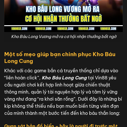
Kho Báu Long Vương mở ra cơ hội nhận thưởng bất ngờ
Một số mẹo giúp bạn chinh phục Kho Báu
Long Cung
Khác với các game bắn cá truyền thống chỉ dựa vào
“liên hoàn click”,
Kho Báu Long Cung
tại Vin88 yêu
cầu người chơi kết hợp linh hoạt giữa chiến thuật
thông minh, quản lý tài nguyên hợp lý và tâm lý vững
vàng như đang “ra khơi săn rồng”. Dưới đây là những bí
kíp không thể thiếu nếu bạn muốn biến từng viên đạn
của mình thành một bước tiến đến kho báu thần long:
Quan sát bản đồ biển – hãy là người đi trước một