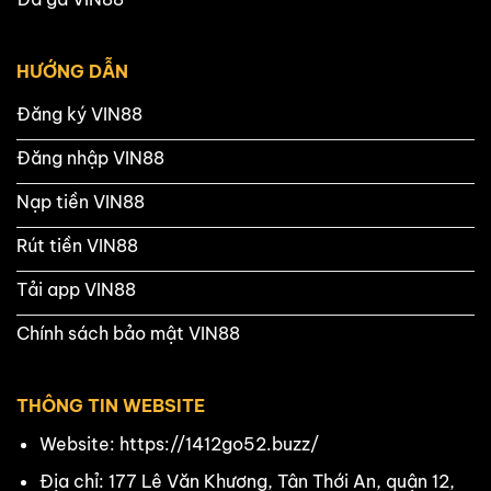
HƯỚNG DẪN
Đăng ký VIN88
Đăng nhập VIN88
Nạp tiền VIN88
Rút tiền VIN88
Tải app VIN88
Chính sách bảo mật VIN88
THÔNG TIN WEBSITE
Website: https://1412go52.buzz/
Địa chỉ:
177 Lê Văn Khương, Tân Thới An, quận 12,