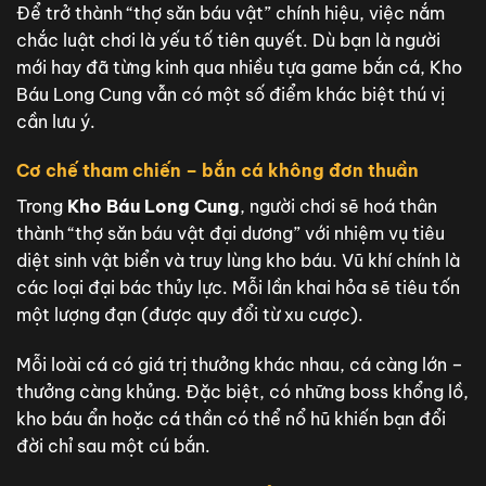
Để trở thành “thợ săn báu vật” chính hiệu, việc nắm
chắc luật chơi là yếu tố tiên quyết. Dù bạn là người
mới hay đã từng kinh qua nhiều tựa game bắn cá, Kho
Báu Long Cung vẫn có một số điểm khác biệt thú vị
cần lưu ý.
Cơ chế tham chiến – bắn cá không đơn thuần
Trong
Kho Báu Long Cung
, người chơi sẽ hoá thân
thành “thợ săn báu vật đại dương” với nhiệm vụ tiêu
diệt sinh vật biển và truy lùng kho báu. Vũ khí chính là
các loại đại bác thủy lực. Mỗi lần khai hỏa sẽ tiêu tốn
một lượng đạn (được quy đổi từ xu cược).
Mỗi loài cá có giá trị thưởng khác nhau, cá càng lớn –
thưởng càng khủng. Đặc biệt, có những boss khổng lồ,
kho báu ẩn hoặc cá thần có thể nổ hũ khiến bạn đổi
đời chỉ sau một cú bắn.