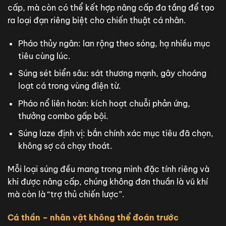
cấp, mà còn có thể kết hợp nâng cấp đa tầng để tạo
ra loại đạn riêng biệt cho chiến thuật cá nhân.
Pháo thủy ngân: lan rộng theo sóng, hạ nhiều mục
tiêu cùng lúc.
Súng sét biển sâu: sát thương mạnh, gây choáng
loạt cá trong vùng điện từ.
Pháo nổ liên hoàn: kích hoạt chuỗi phản ứng,
thưởng combo gấp bội.
Súng laze định vị: bắn chính xác mục tiêu đã chọn,
không sợ cá chạy thoát.
Mỗi loại súng đều mang trong mình đặc tính riêng và
khi được nâng cấp, chúng không đơn thuần là vũ khí
mà còn là “trợ thủ chiến lược”.
Cá thần – nhân vật không thể đoán trước