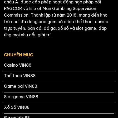
châu Á, được cấp phép hoạt động hợp pháp bởi
Lâu
Đời
PAGCOR và Isle of Man Gambling Supervision
Commission. Thành lập từ năm 2018, mang đến kho
trò chơi đa dạng bao gồm cá cược thể thao, casino
trực tuyến, bắn cá, đá gà, xổ số và slot game, đáp
ứng mọi nhu cầu giải trí.
CHUYÊN MỤC
Casino VIN88
Thể thao VIN88
Game bài VIN88
Slot game VIN88
Xổ Số VIN88
Đá gà VIN88