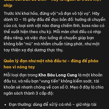
nhịp
Trước khi khai hỏa, đừng vội “xả đạn vô tội vạ”. Hãy
dành 10 – 15 giây đầu để đọc bản đồ: hướng di chuyển
của cá, loại sinh vật nào đang chiếm lĩnh, boss nào có
thể xuất hiện theo chu kỳ. Mỗi màn chơi đều có nhịp
điệu riêng, và việc đọc luồng di chuyển giúp bạn
không bắn “mù” mà nhắm chuẩn từng phát, như một
tay thiện xạ đại dương thực thụ.
Quản lý đạn như một nhà đầu tư – đừng để pháo
hao vì nóng tay
Mỗi loại đạn trong
Kho Báu Long Cung
là một khoản
đầu tư, và nếu bạn “vung tiền” không kiểm soát, tài
khoản sẽ nhanh chóng về con số 0. Mẹo ở đây là chia
ngân sách thành 3 cấp độ:
Đạn thường: dùng để xử lý cá nhỏ – giữ nhịp tài